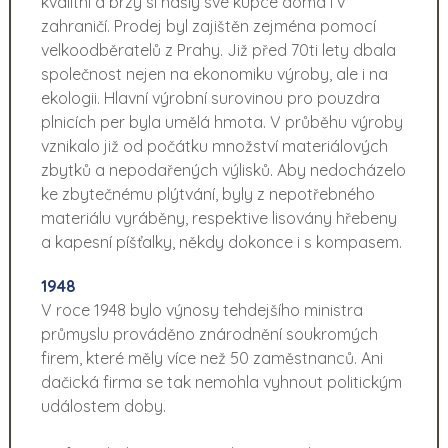
kvalitní a brzy si našly své kupce doma i v
zahraničí. Prodej byl zajištěn zejména pomocí
velkoodběratelů z Prahy. Již před 70ti lety dbala
společnost nejen na ekonomiku výroby, ale i na
ekologii. Hlavní výrobní surovinou pro pouzdra
plnicích per byla umělá hmota. V průběhu výroby
vznikalo již od počátku množství materiálových
zbytků a nepodařených výlisků. Aby nedocházelo
ke zbytečnému plýtvání, byly z nepotřebného
materiálu vyráběny, respektive lisovány hřebeny
a kapesní píšťalky, někdy dokonce i s kompasem.
1948
V roce 1948 bylo výnosy tehdejšího ministra
průmyslu prováděno znárodnění soukromých
firem, které měly více než 50 zaměstnanců. Ani
dačická firma se tak nemohla vyhnout politickým
událostem doby.