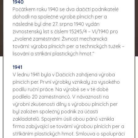
1940
Počátkem roku 1940 se dva dačičtí podnikatelé
dohodli na společné výrobě plnicích per a
následně byl dne 27. srpna 1940 vydán
živnostenský list s číslem 15245/4 – VI/1940 pro
„zvolené zaměstnání: Živnost mechanická
tovární: výroba plnicích per a technických tužek –
lisování a stříkání plastických hmot.“
1941
V lednu 1941 byla v Dačicích zahájena výroba
plnicích per. První výrobky vznikaly za vysokého
podílu ruční práce. Na výrobě se v té době
podílelo 20 zaměstnanců. V návaznosti na
výrobní zkušenosti dílny s výrobou plnicích per
byl založen společný podnik za účasti
zakladatelů. Spojením úsilí obou pánů vznikla
firma zabývající se tovární výrobou plnících per a
stříkáním plastických hmot. Smlouva o spolupráci