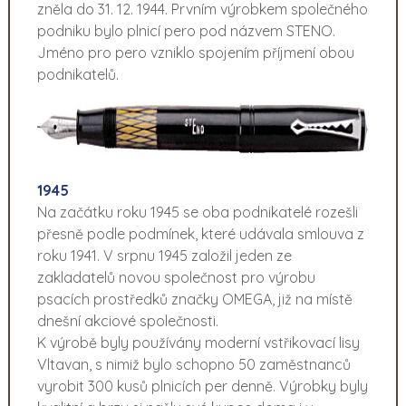
zněla do 31. 12. 1944. Prvním výrobkem společného
podniku bylo plnicí pero pod názvem STENO.
Jméno pro pero vzniklo spojením příjmení obou
podnikatelů.
1945
Na začátku roku 1945 se oba podnikatelé rozešli
přesně podle podmínek, které udávala smlouva z
roku 1941. V srpnu 1945 založil jeden ze
zakladatelů novou společnost pro výrobu
psacích prostředků značky OMEGA, již na místě
dnešní akciové společnosti.
K výrobě byly používány moderní vstřikovací lisy
Vltavan, s nimiž bylo schopno 50 zaměstnanců
vyrobit 300 kusů plnicích per denně. Výrobky byly