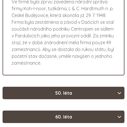
Ve firmě byla zprvu zavedena národní správa
firmy Koh-I-noor, tužkárna, L & C. Hardtmuth n. p.
České Budějovice, která skončila již 29. 7. 1948.
Firma byla zestátněna a závod v Dačicích se stal
součástí národního podniku Centropen se sídlem
v Pardubicích jako jeho provozní oddíl. Za zmínku
stojí, že v době znárodnění měla firma pouze 49
zaměstnanců. Aby se dostala do rukou státu, byl
početní stav dočasně, uměle navýšen o jednoho
zaměstnance.
50. léta
60. léta