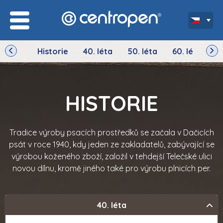
Historie
40. léta
50. léta
60. léta
7
HISTORIE
Tradice výroby psacích prostředků se začala v Dačicích
psát v roce 1940, kdy jeden ze zakladatelů, zabývající se
výrobou koženého zboží, založil v tehdejší Telečské ulici
novou dílnu, kromě jiného také pro výrobu plnicích per.
40. léta