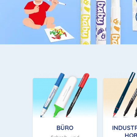
BÜRO
INDUSTR
HO