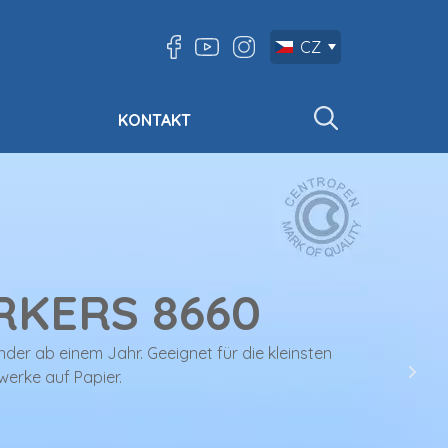
CZ
KONTAKT
RKERS
8660
inder ab einem Jahr. Geeignet für die kleinsten
werke auf Papier.