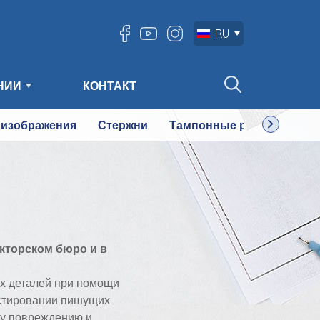
RU
НИИ
КОНТАКТ
 изображения
Стержни
Тампонные резервуары
укторском бюро и в
ых деталей при помощи
естировании пишущих
му повреждению и