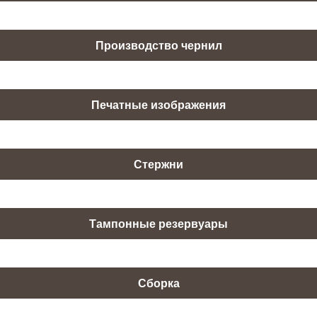
Производство чернил
Печатные изображения
Стержни
Тампонные резервуары
Сборка