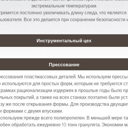
экстремальным температурам.
ремятся постоянно увеличивать длину следа, что является
зователя. Все это делается при сохранении безопасности 
Инструментальный цех
Прессование
ессования пластмассовых деталей. Мы используем прессы 
l» используются для простых форм, которым не требуются
В рамках рационализации издержек в прошлые годы было п
льных покрытий, а также на всех станках поэтапно были у
зу же после открывания формы. Для производства двухцве
и формами с двумя впусками.
используем прежде всего полипропилен. В меньшей мере т
обен обработать ежедневно 10 тонн гранулята. Экономии 