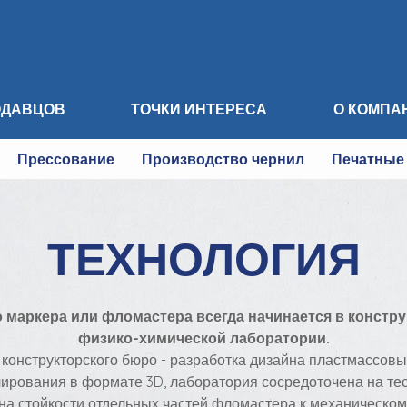
ОДАВЦОВ
ТОЧКИ ИНТЕРЕСА
О КОМПА
Прессование
Производство чернил
Печатные
ТЕХНОЛОГИЯ
 маркера или фломастера всегда начинается в констр
физико-химической лаборатории.
а конструкторского бюро - разработка дизайна пластмассов
ирования в формате 3D, лаборатория сосредоточена на т
е на стойкости отдельных частей фломастера к механическо